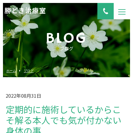
勝どき治療室
BLOG
ブログ
ホーム
ブログ
2022年08月31日
定期的に施術しているからこ
そ解る本人でも気が付かない
身体の事