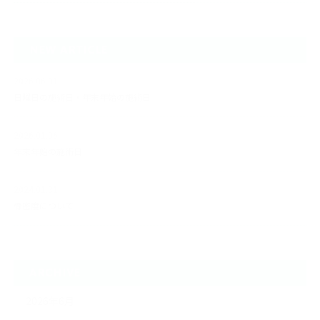
NEW ARTICLE
2026.06.01
日曜日の施術日・年末年始の施術日
2026.01.06
年末年始の施術日
2024.01.31
骨密度について
ARCHIVE
2026年6月