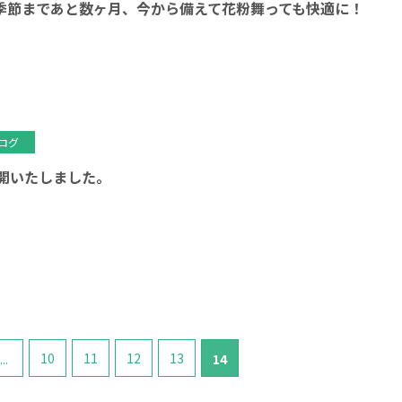
季節まであと数ヶ月、今から備えて花粉舞っても快適に！
ログ
公開いたしました。
10
11
12
13
...
14